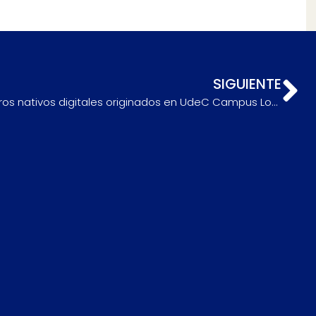
SIGUIENTE
Editorial UdeC presentó tres libros nativos digitales originados en UdeC Campus Los Ángeles