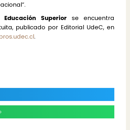
nacional”.
n Educación Superior
se encuentra
ita, publicado por Editorial UdeC, en
ibros.udec.cl
.
p