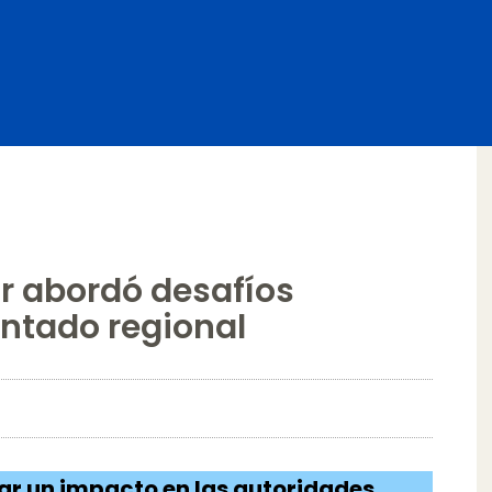
r abordó desafíos
antado regional
rar un impacto en las autoridades